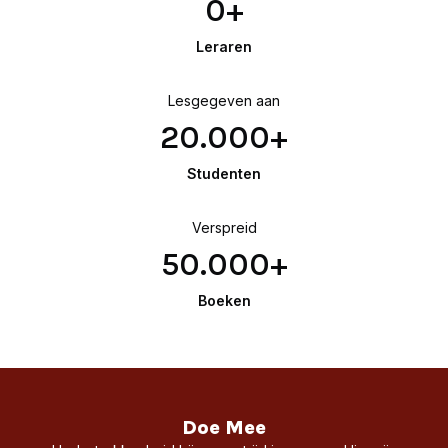
0+
0
0
Leraren
0
+
Lesgegeven aan
2
20.000+
0
0
Studenten
0
0
Verspreid
+
5
50.000+
0
0
Boeken
0
0
+
Doe Mee