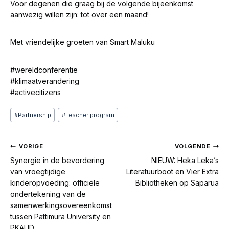
Voor degenen die graag bij de volgende bijeenkomst
aanwezig willen zijn: tot over een maand!
Met vriendelijke groeten van Smart Maluku
#wereldconferentie
#klimaatverandering
#activecitizens
Bericht
#
Partnership
#
Teacher program
tags:
Bericht
VORIGE
VOLGENDE
navigatie
Synergie in de bevordering
NIEUW: Heka Leka’s
van vroegtijdige
Literatuurboot en Vier Extra
kinderopvoeding: officiële
Bibliotheken op Saparua
ondertekening van de
samenwerkingsovereenkomst
tussen Pattimura University en
PKAUD