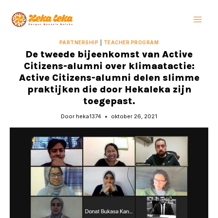
Doorgaan
naar
inhoud
PARTNERSHIP
|
TEACHER PROGRAM
De tweede bijeenkomst van Active
Citizens-alumni over klimaatactie:
Active Citizens-alumni delen slimme
praktijken die door Hekaleka zijn
toegepast.
Door
heka1374
oktober 26, 2021