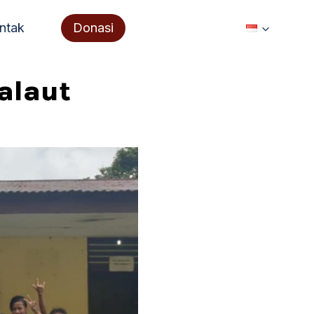
ntak
Donasi
alaut