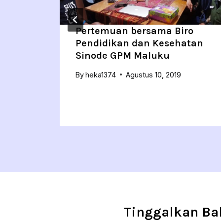
e of
Pertemuan bersama Biro
nal
Pendidikan dan Kesehatan
Sinode GPM Maluku
By
heka1374
Agustus 10, 2019
Tinggalkan Ba