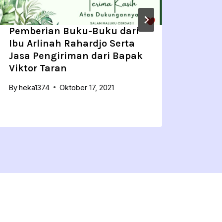
Pemberian Buku-Buku dari
Meng
Ibu Arlinah Rahardjo Serta
Bers
Jasa Pengiriman dari Bapak
By
hek
Viktor Taran
By
heka1374
Oktober 17, 2021