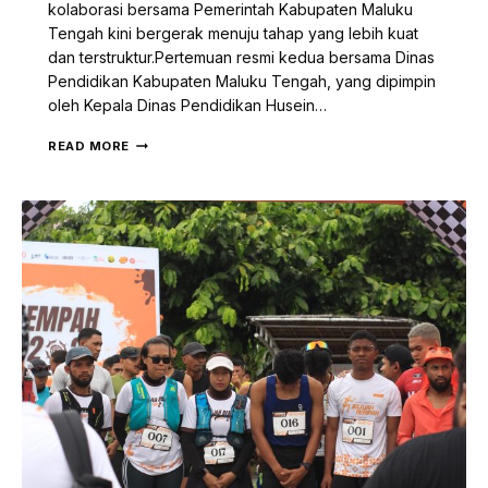
kolaborasi bersama Pemerintah Kabupaten Maluku
Tengah kini bergerak menuju tahap yang lebih kuat
dan terstruktur.Pertemuan resmi kedua bersama Dinas
Pendidikan Kabupaten Maluku Tengah, yang dipimpin
oleh Kepala Dinas Pendidikan Husein…
HEKA
READ MORE
LEKA
DAN
DINAS
PENDIDIKAN
KABUPATEN
MALUKU
TENGAH
PERKUAT
KOLABORASI
LITERASI
KEPULAUAN