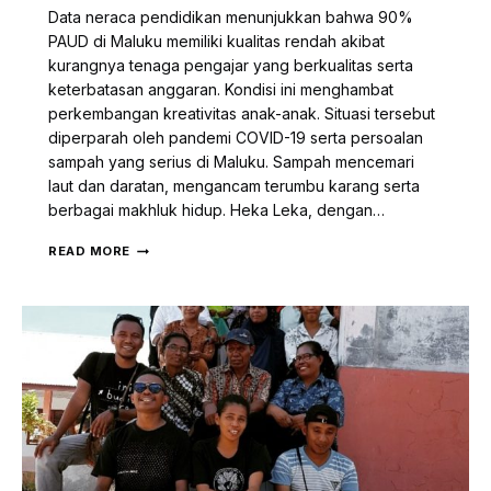
Data neraca pendidikan menunjukkan bahwa 90%
PAUD di Maluku memiliki kualitas rendah akibat
kurangnya tenaga pengajar yang berkualitas serta
keterbatasan anggaran. Kondisi ini menghambat
perkembangan kreativitas anak-anak. Situasi tersebut
diperparah oleh pandemi COVID-19 serta persoalan
sampah yang serius di Maluku. Sampah mencemari
laut dan daratan, mengancam terumbu karang serta
berbagai makhluk hidup. Heka Leka, dengan…
DITENGAH
READ MORE
PANDEMI
COVID-
19,
HEKA
LEKA
DENGAN
DUKUNGAN
WEA
MEMBUAT
PELATIHAN
GURU
PAUD
DI