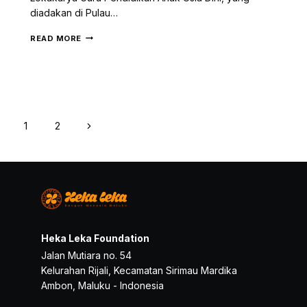
diadakan di Pulau…
EARLY
READ MORE
CHILDHOOD
EDUCATION
TEACHER
WORKSHOP
WHICH
HELD
IN
Page
Next
1
2
SAPARUA
navigation
ISLAND
Page
Heka Leka Foundation
Jalan Mutiara no. 54
Kelurahan Rijali, Kecamatan Sirimau Mardika
Ambon, Maluku - Indonesia