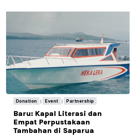
REMPAH
2025:
BERLARI
MENYUSURI
JALUR
REMPAH
UNTUK
LITERASI
ANAK
MALUKU
Donation
Event
Partnership
|
|
Baru: Kapal Literasi dan
Empat Perpustakaan
Tambahan di Saparua