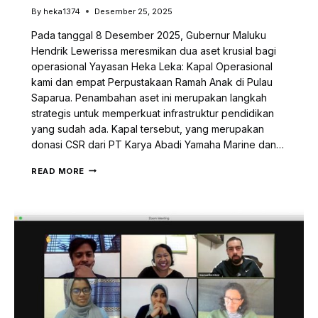
By
heka1374
Desember 25, 2025
Pada tanggal 8 Desember 2025, Gubernur Maluku
Hendrik Lewerissa meresmikan dua aset krusial bagi
operasional Yayasan Heka Leka: Kapal Operasional
kami dan empat Perpustakaan Ramah Anak di Pulau
Saparua. Penambahan aset ini merupakan langkah
strategis untuk memperkuat infrastruktur pendidikan
yang sudah ada. Kapal tersebut, yang merupakan
donasi CSR dari PT Karya Abadi Yamaha Marine dan…
BARU:
READ MORE
KAPAL
LITERASI
DAN
EMPAT
PERPUSTAKAAN
TAMBAHAN
DI
SAPARUA