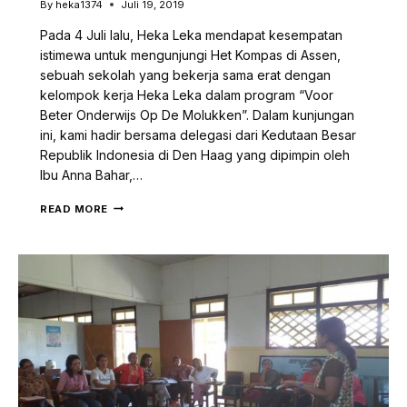
By
heka1374
Juli 19, 2019
Pada 4 Juli lalu, Heka Leka mendapat kesempatan
istimewa untuk mengunjungi Het Kompas di Assen,
sebuah sekolah yang bekerja sama erat dengan
kelompok kerja Heka Leka dalam program “Voor
Beter Onderwijs Op De Molukken”. Dalam kunjungan
ini, kami hadir bersama delegasi dari Kedutaan Besar
Republik Indonesia di Den Haag yang dipimpin oleh
Ibu Anna Bahar,…
HEKA
READ MORE
LEKA
:
VOOR
BETER
ONDERWIJS
OP
DE
MOLUKKEN