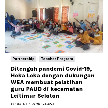
MEDIA
PEMBELAJARAN
UNTUK
ANAK
MALUKU
CERDAS
Partnership
Teacher Program
|
Ditengah pandemi Covid-19,
Heka Leka dengan dukungan
WEA membuat pelatihan
guru PAUD di kecamatan
Leitimur Selatan
By
heka1374
Januari 21, 2021