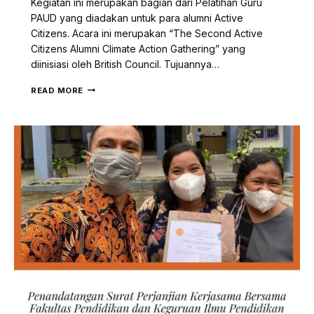
Kegiatan ini merupakan bagian dari Pelatihan Guru
PAUD yang diadakan untuk para alumni Active
Citizens. Acara ini merupakan “The Second Active
Citizens Alumni Climate Action Gathering” yang
diinisiasi oleh British Council. Tujuannya…
THE
READ MORE
SECOND
ACTIVE
CITIZENS
ALUMNI
CLIMATE
ACTION
GATHERING,
PARA
ALUMNI
ACTIVE
CITIZENS
SHARING
PRAKTIK
CERDAS
YANG
DILAKUKAN
HEKALEKA