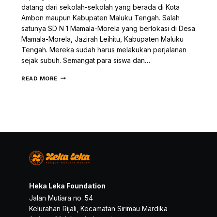
datang dari sekolah-sekolah yang berada di Kota
Ambon maupun Kabupaten Maluku Tengah. Salah
satunya SD N 1 Mamala-Morela yang berlokasi di Desa
Mamala-Morela, Jazirah Leihitu, Kabupaten Maluku
Tengah. Mereka sudah harus melakukan perjalanan
sejak subuh. Semangat para siswa dan…
1219
READ MORE
SISWA
BERIBUTAN
TIKET
SEMIFINAL
OSK
DI
KOTA
AMBON
Heka Leka Foundation
Jalan Mutiara no. 54
Kelurahan Rijali, Kecamatan Sirimau Mardika