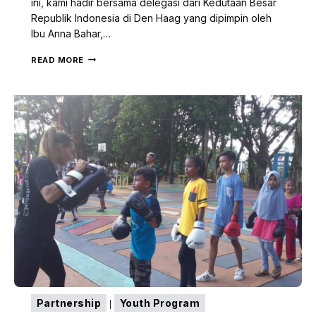
ini, kami hadir bersama delegasi dari Kedutaan Besar
Republik Indonesia di Den Haag yang dipimpin oleh
Ibu Anna Bahar,…
HEKA
READ MORE
LEKA
:
VOOR
BETER
ONDERWIJS
OP
DE
MOLUKKEN
Partnership
Youth Program
|