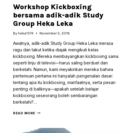
Workshop Kickboxing
bersama adik-adik Study
Group Heka Leka
By
heka1374
November 5, 2018
Awalnya, adik-adik Study Group Heka Leka merasa
ragu dan takut ketika diajak mengikuti kelas
kickboxing. Mereka membayangkan kickboxing sama
seperti tinju di televisi—harus saling berduel dan
berkelahi. Namun, kami meyakinkan mereka bahwa
pertemuan pertama ini hanyalah pengenalan dasar:
tentang apa itu kickboxing, manfaatnya, serta pesan
penting di baliknya—apakah setelah belajar
kickboxing seseorang boleh sembarangan
berkelahi?…
WORKSHOP
READ MORE
KICKBOXING
BERSAMA
ADIK-
ADIK