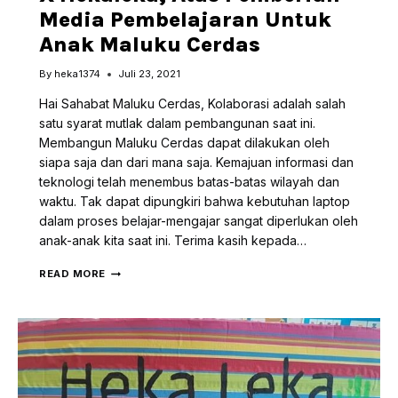
Media Pembelajaran Untuk
Anak Maluku Cerdas
By
heka1374
Juli 23, 2021
Hai Sahabat Maluku Cerdas, Kolaborasi adalah salah
satu syarat mutlak dalam pembangunan saat ini.
Membangun Maluku Cerdas dapat dilakukan oleh
siapa saja dan dari mana saja. Kemajuan informasi dan
teknologi telah menembus batas-batas wilayah dan
waktu. Tak dapat dipungkiri bahwa kebutuhan laptop
dalam proses belajar-mengajar sangat diperlukan oleh
anak-anak kita saat ini. Terima kasih kepada…
KOLABORASI
READ MORE
BAHASA
BASUDARA
X
HEKALEKA,
ATAS
PEMBERIAN
MEDIA
PEMBELAJARAN