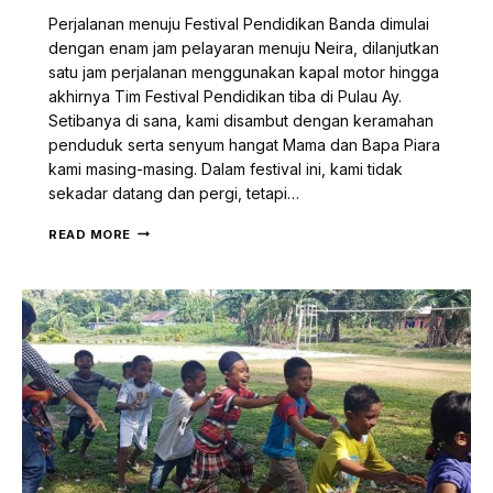
Perjalanan menuju Festival Pendidikan Banda dimulai
dengan enam jam pelayaran menuju Neira, dilanjutkan
satu jam perjalanan menggunakan kapal motor hingga
akhirnya Tim Festival Pendidikan tiba di Pulau Ay.
Setibanya di sana, kami disambut dengan keramahan
penduduk serta senyum hangat Mama dan Bapa Piara
kami masing-masing. Dalam festival ini, kami tidak
sekadar datang dan pergi, tetapi…
FESTIVAL
READ MORE
PENDIDIKAN
BANDA
2018
MENYATUKAN
LANGKAH
UNTUK
PENDIDIKAN
DI
PULAU
TERLUAR
MALUKU
(PART
1)