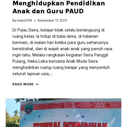
Menghidupkan Pendidikan
Anak dan Guru PAUD
By
heka1374
Desember 17, 2017
Di Pulau Seira, belajar tidak selalu berlangsung di
ruang kelas. Ia hidup di balai desa, di halaman
bermain, di malam hari ketika para guru seharusnya
beristirahat, dan di wajah anak-anak yang penuh rasa
ingin tahu. Melalui rangkaian kegiatan Seira Panggil
Pulang, Heka Leka bersama Anak Muda Seira
menghadirkan ruang-ruang belajar yang menyentuh
seluruh lapisan usia,…
FESTIVAL
READ MORE
ANAK
SEIRA
MENGHIDUPKAN
PENDIDIKAN
ANAK
DAN
GURU
PAUD