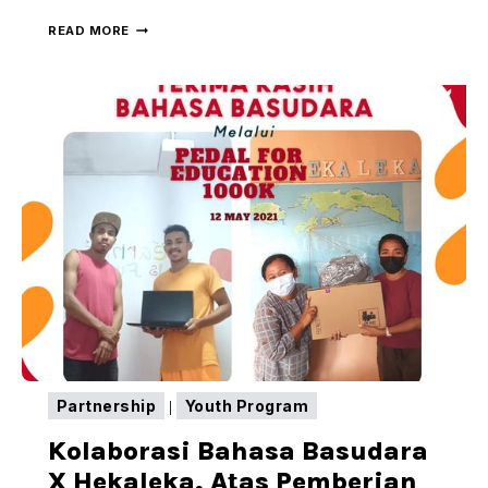
HEKA
READ MORE
LEKA
TERIMA
HIBAH
AMBULANS
DARI
DWP
PUSAT
Partnership
Youth Program
|
Kolaborasi Bahasa Basudara
X Hekaleka, Atas Pemberian