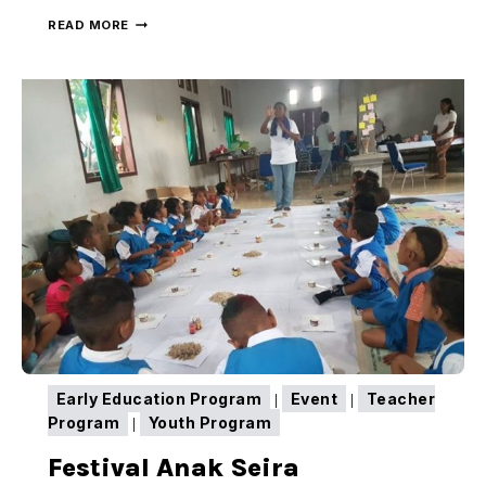
FESTIVAL
READ MORE
PENDIDIKAN
BANDA
2018
MENYATUKAN
LANGKAH
UNTUK
PENDIDIKAN
DI
PULAU
TERLUAR
MALUKU
(PART
2)
Early Education Program
Event
Teacher
|
|
Program
Youth Program
|
Festival Anak Seira