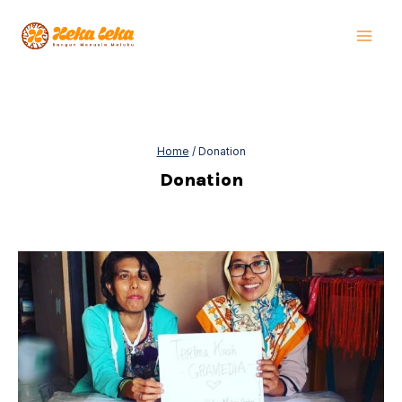
Skip
to
content
Home
/
Donation
Donation