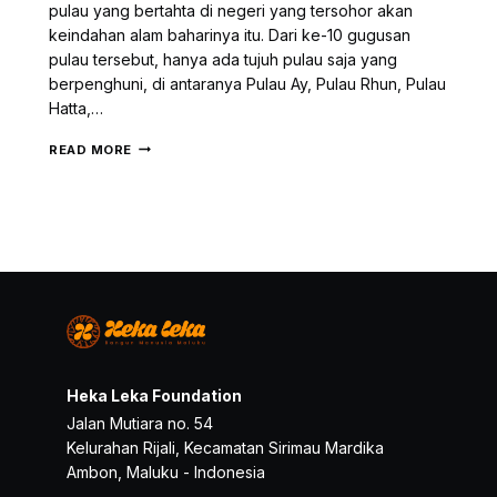
pulau yang bertahta di negeri yang tersohor akan
keindahan alam baharinya itu. Dari ke-10 gugusan
pulau tersebut, hanya ada tujuh pulau saja yang
berpenghuni, di antaranya Pulau Ay, Pulau Rhun, Pulau
Hatta,…
POTRET
READ MORE
PENDIDIKAN
DI
DUSUN
PULAU
SYAHRIR
–
BANDA
NAIRA,
MALUKU
Heka Leka Foundation
Jalan Mutiara no. 54
Kelurahan Rijali, Kecamatan Sirimau Mardika
Ambon, Maluku - Indonesia