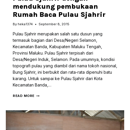
mendukung pembukaan
Rumah Baca Pulau Sjahrir
By
heka1374
September 8, 2015
Pulau Sjahrir merupakan salah satu dusun yang
termasuk bagian dari Desa/Negeri Selamon,
Kecamatan Banda, Kabupaten Maluku Tengah,
Provinsi Maluku. Pulau Sjahrir terpisah dari
Desa/Negeri Induk, Selamon. Pada umumnya, kondisi
topografi pulau yang diambil dari nama tokoh nasional,
Bung Sjahrir, ini berbukit dan rata-rata dipenuhi batu
karang. Untuk sampai ke Pulau Sjahrir dari Kota
Kecamatan Banda,…
TINGKATKAN
READ MORE
LITERASI
ANAK
PULAU
SJAHRIR
DENGAN
MENDUKUNG
PEMBUKAAN