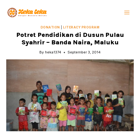
Skip
to
content
DONATION
|
LITERACY PROGRAM
Potret Pendidikan di Dusun Pulau
Syahrir – Banda Naira, Maluku
By
heka1374
September 3, 2014