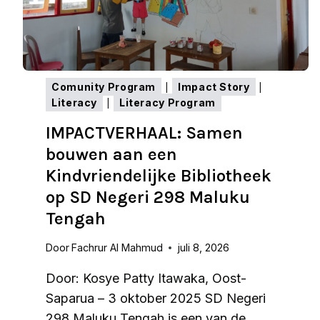
Comunity Program
Impact Story
|
|
Literacy
Literacy Program
|
IMPACTVERHAAL: Samen
bouwen aan een
Kindvriendelijke Bibliotheek
op SD Negeri 298 Maluku
Tengah
Door
Fachrur Al Mahmud
juli 8, 2026
Door: Kosye Patty Itawaka, Oost-
Saparua – 3 oktober 2025 SD Negeri
298 Maluku Tengah is een van de