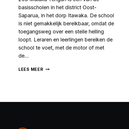
basisscholen in het district Oost-
Saparua, in het dorp Itawaka. De school
is niet gemakkelijk bereikbaar, omdat de
toegangsweg over een steile helling
loopt. Leraren en leerlingen bereiken de
school te voet, met de motor of met
de…
IMPACTVERHAAL:
LEES MEER
SAMEN
BOUWEN
AAN
EEN
KINDVRIENDELIJKE
BIBLIOTHEEK
OP
SD
NEGERI