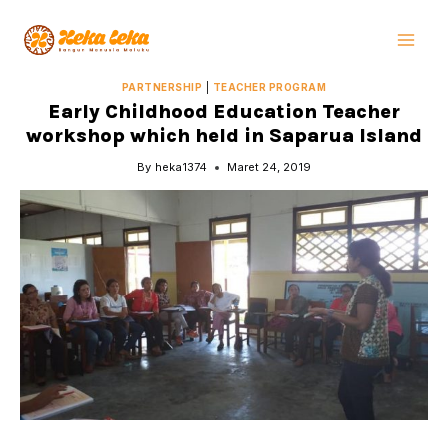
Skip
to
content
PARTNERSHIP
|
TEACHER PROGRAM
Early Childhood Education Teacher
workshop which held in Saparua Island
By
heka1374
Maret 24, 2019