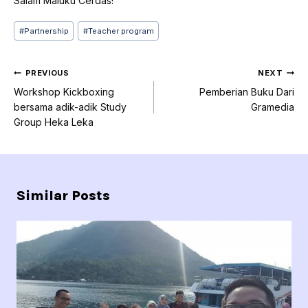
Salam Maluku Cerdas!
Post
#
Partnership
#
Teacher program
Tags:
Navigasi
PREVIOUS
NEXT
pos
Workshop Kickboxing
Pemberian Buku Dari
bersama adik-adik Study
Gramedia
Group Heka Leka
Similar Posts